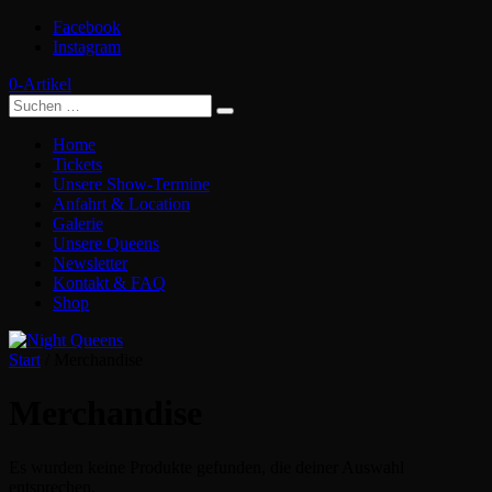
Facebook
Instagram
0-Artikel
Home
Tickets
Unsere Show-Termine
Anfahrt & Location
Galerie
Unsere Queens
Newsletter
Kontakt & FAQ
Shop
Start
/ Merchandise
Merchandise
Es wurden keine Produkte gefunden, die deiner Auswahl
entsprechen.